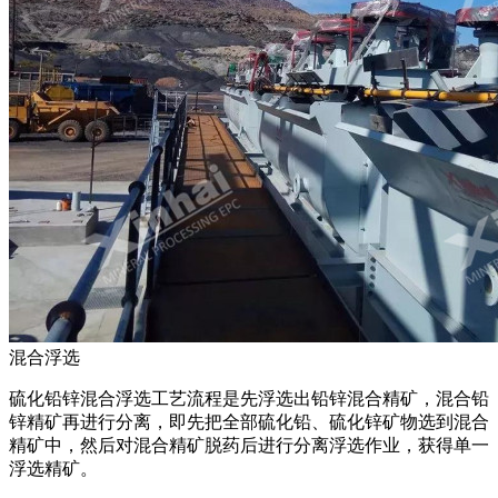
混合浮选
硫化铅锌混合浮选工艺流程是先浮选出铅锌混合精矿，混合铅
锌精矿再进行分离，即先把全部硫化铅、硫化锌矿物选到混合
精矿中，然后对混合精矿脱药后进行分离浮选作业，获得单一
浮选精矿。