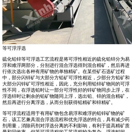
等可浮浮选
硫化铅锌等可浮选工艺流程是将可浮性相近的硫化铅锌分为易
浮和难浮两部分，分别进行混合浮选得到混合精矿，然后再进
行依次选出各种有用矿物的单独精矿。在某些矿石选矿过程
中，部分闪锌矿与大部分方铅矿可浮性相近，少部分方铅矿和
大部分闪锌矿可浮性相近，因此，充分利用铅锌矿物间的可浮
性不同，在浮选铅时让一部分可浮性好的锌矿物同步上浮，在
浮选锌时让剩余的铅矿物随同上浮，选出铅、锌的混合精矿，
然后再进行分离浮选，从而分别获得铅精矿和锌精矿。
等可浮流程适用于有用矿物包含易浮和难浮的铅锌矿物的矿
石，该工艺兼具混合浮选流程和优先浮选的特点，具有减少药
剂用量，消除药剂对浮选分离的不利影响，有利于提高精矿质
量和回收率，但等可浮流程的工艺流程较为复杂，浮选时间