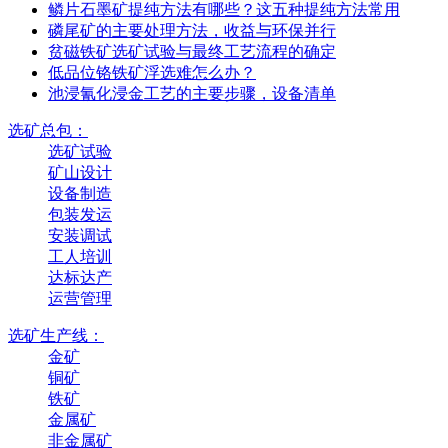
鳞片石墨矿提纯方法有哪些？这五种提纯方法常用
磷尾矿的主要处理方法，收益与环保并行
贫磁铁矿选矿试验与最终工艺流程的确定
低品位铬铁矿浮选难怎么办？
池浸氰化浸金工艺的主要步骤，设备清单
选矿总包：
选矿试验
矿山设计
设备制造
包装发运
安装调试
工人培训
达标达产
运营管理
选矿生产线：
金矿
铜矿
铁矿
金属矿
非金属矿