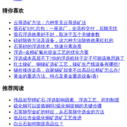
猜你喜欢
云母选矿方法：六种常见云母选矿法
萤石矿EPC总包：一座选厂，全流程交付，后顾无忧
萤石浮选效果好不好，取决于五个关键参数
硅砂除铁方法及设备，这六种方法除铁效果杠杠的
石英砂的浮选技术，快速分离杂质
浮选+金精矿氰化提金工艺的优化方案
浮选成本高居不下?你的浮选机转子定子可能该换思路了
红土镍矿、铜镍矿选矿工艺，镍矿生产线设备有哪些?
锡价接连走高，自家锡矿却拿不出高品位精矿怎么办?
黄金的重选方法、特点及黄金重选设备(表)
推荐阅读
伟晶岩型锂矿石-浮选影响因素、浮选工艺、药剂制度
硫化铜可以提炼铜吗?硫化铜提铜的关键步骤
石英脉型金矿的特征，从石英脉中选金的方法
低品位含金硫化铜矿选矿工艺改进
白云石如何能提高品位？