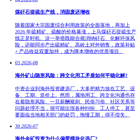
煤矸石提硫生产线，消固废还增收
随着国家大宗固废综合利用政策的全面落地，再加上
2026 年硫精矿、硫酸的价格暴涨，上马煤矸石提硫生产
线正是时机。这一举措既能合规消纳矸石、化解环保风
险，还能同步产出硫精矿、高岭土对外销售，政策补贴
+ 产品收益双重加持，成为降本增收的优质项目。
03
2026-08
海外矿山隐形风险：跨文化用工矛盾如何平稳化解?
中资企业到海外投资建选厂，大多把精力放在工艺、设
备、工期、造价上。然而，属地用工、跨文化沟通也存
在着隐形风险。一旦薪酬规则、民俗习俗、社区关系等
问题处理不当，很可能出现各种纠纷、工人停工，甚至
要面临当地相关部门的处罚，拖慢工期，得不偿失。
30
2026-07
海外金矿投资为什么偏爱模块化选厂?