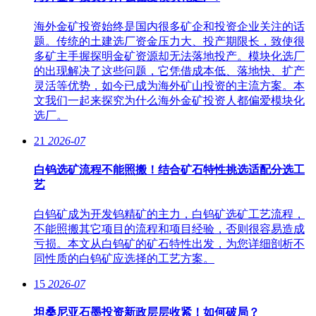
海外金矿投资始终是国内很多矿企和投资企业关注的话
题。传统的土建选厂资金压力大、投产期限长，致使很
多矿主手握探明金矿资源却无法落地投产。模块化选厂
的出现解决了这些问题，它凭借成本低、落地快、扩产
灵活等优势，如今已成为海外矿山投资的主流方案。本
文我们一起来探究为什么海外金矿投资人都偏爱模块化
选厂。
21
2026-07
白钨选矿流程不能照搬！结合矿石特性挑选适配分选工
艺
白钨矿成为开发钨精矿的主力，白钨矿选矿工艺流程，
不能照搬其它项目的流程和项目经验，否则很容易造成
亏损。本文从白钨矿的矿石特性出发，为您详细剖析不
同性质的白钨矿应选择的工艺方案。
15
2026-07
坦桑尼亚石墨投资新政层层收紧！如何破局？