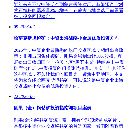
近年来有不少中资矿企到蒙古投资建厂。新能源产业对
萤石精粉的需求量稳步增长，在蒙古当地建选厂前景看
好，投资回报稳定。
09
2026-07
哈萨克斯坦钨矿：中资出海战略小金属优质投资方向
2026年，中资企业最熟悉的热门投资区域，相继出台政
策：非洲12国集体锁矿、刚果金强制出让10%股权、印
尼镍出口收归国企、拉美地区“唐罗主义” 持续冲击中资
矿产合作......中资投资的门槛陡然抬升。其实，与其盯住
这些区域，不如让我们收回目光，聚焦中亚地区。本文
将为您介绍哈萨克斯坦钨矿，可以说这是中资企业出海
投资战略小金属的优质投资方向。
22
2026-06
刚果（金）铜钴矿投资指南与项目案例
刚果(金)的铜钴矿资源丰富，拥有全球顶级的成矿带，
是很多中资企业投资铜钴矿的首选国家。然而随着政策