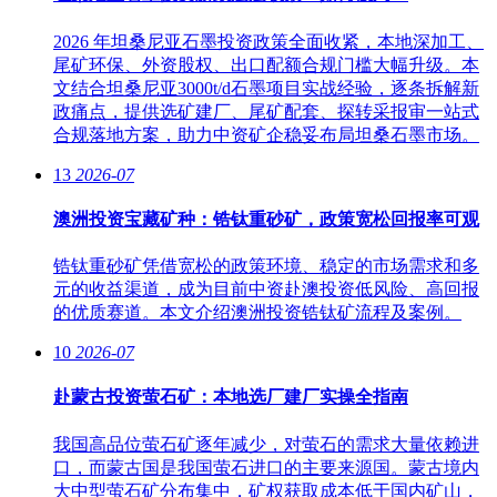
2026 年坦桑尼亚石墨投资政策全面收紧，本地深加工、
尾矿环保、外资股权、出口配额合规门槛大幅升级。本
文结合坦桑尼亚3000t/d石墨项目实战经验，逐条拆解新
政痛点，提供选矿建厂、尾矿配套、探转采报审一站式
合规落地方案，助力中资矿企稳妥布局坦桑石墨市场。
13
2026-07
澳洲投资宝藏矿种：锆钛重砂矿，政策宽松回报率可观
锆钛重砂矿凭借宽松的政策环境、稳定的市场需求和多
元的收益渠道，成为目前中资赴澳投资低风险、高回报
的优质赛道。本文介绍澳洲投资锆钛矿流程及案例。
10
2026-07
赴蒙古投资萤石矿：本地选厂建厂实操全指南
我国高品位萤石矿逐年减少，对萤石的需求大量依赖进
口，而蒙古国是我国萤石进口的主要来源国。蒙古境内
大中型萤石矿分布集中，矿权获取成本低于国内矿山，