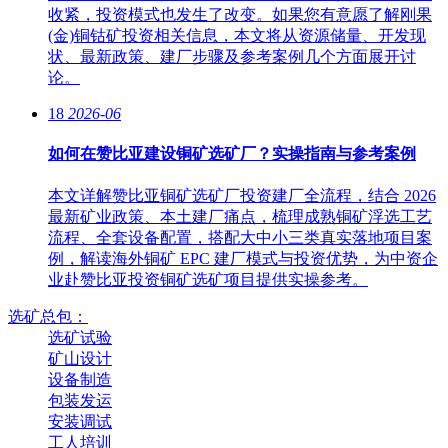
收紧，投资模式也发生了改变。如果您有意愿了解刚果
(金)铜钴矿投资相关信息，本文将从资源储量、开发现
状、最新政策、建厂步骤及参考案例几个方面展开讨
论。
18
2026-06
如何在赞比亚建设铜矿选矿厂？实操指南与参考案例
本文详解赞比亚铜矿选矿厂投资建厂全流程，结合 2026
最新矿业政策、本土建厂痛点，梳理成熟铜矿浮选工艺
流程、全套设备配置，搭配大中小三类真实落地项目案
例，解读海外铜矿 EPC 建厂模式与投资优势，为中资企
业赴赞比亚投资铜矿选矿项目提供实操参考。
选矿总包：
选矿试验
矿山设计
设备制造
包装发运
安装调试
工人培训