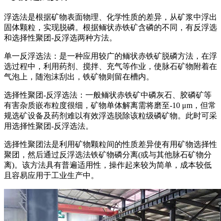
浮选法是根据矿物表面物理、化学性质的差异，从矿浆中浮出
固体颗粒，实现脱磷。根据鲕状赤铁矿含磷的不同，有反浮选
和选择性聚团-反浮选两种方法。
单一反浮选法：是一种应用较广的鲕状赤铁矿脱磷方法，在浮
选过程中，利用药剂、搅拌、充气等作业，使脉石矿物附着在
气泡上，随泡沫刮出，铁矿物则留在槽内。
选择性聚团-反浮选法：一般鲕状赤铁矿中磷灰石、胶磷矿等
有害杂质嵌布粒度很细，矿物单体解离需将磨至-10 μm，但常
规选矿设备及药剂难以有效浮选脱除该粒级磷矿物。此时可采
用选择性聚团-反浮选法。
选择性聚团法是利用矿物颗粒间的性质差异使有用矿物选择性
聚团，然后通过反浮选法铁矿物磷分离(或与其他脉石矿物分
离)。该方法具有普遍适用性，操作起来较为简单，成本较低
且容易应用于工业生产中。