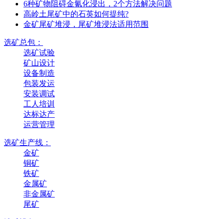
6种矿物阻碍金氰化浸出，2个方法解决问题
高岭土尾矿中的石英如何提纯?
金矿尾矿堆浸，尾矿堆浸法适用范围
选矿总包：
选矿试验
矿山设计
设备制造
包装发运
安装调试
工人培训
达标达产
运营管理
选矿生产线：
金矿
铜矿
铁矿
金属矿
非金属矿
尾矿