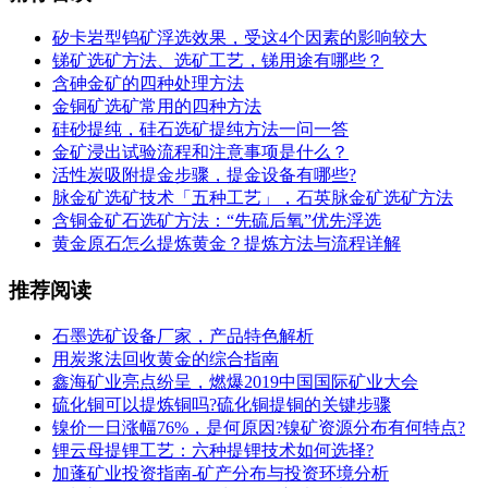
矽卡岩型钨矿浮选效果，受这4个因素的影响较大
锑矿选矿方法、选矿工艺，锑用途有哪些？
含砷金矿的四种处理方法
金铜矿选矿常用的四种方法
硅砂提纯，硅石选矿提纯方法一问一答
金矿浸出试验流程和注意事项是什么？
活性炭吸附提金步骤，提金设备有哪些?
脉金矿选矿技术「五种工艺」，石英脉金矿选矿方法
含铜金矿石选矿方法：“先硫后氧”优先浮选
黄金原石怎么提炼黄金？提炼方法与流程详解
推荐阅读
石墨选矿设备厂家，产品特色解析
用炭浆法回收黄金的综合指南
鑫海矿业亮点纷呈，燃爆2019中国国际矿业大会
硫化铜可以提炼铜吗?硫化铜提铜的关键步骤
镍价一日涨幅76%，是何原因?镍矿资源分布有何特点?
锂云母提锂工艺：六种提锂技术如何选择?
加蓬矿业投资指南-矿产分布与投资环境分析