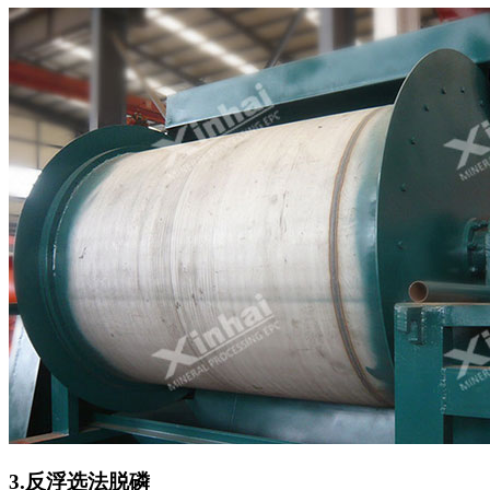
3.反浮选法脱磷