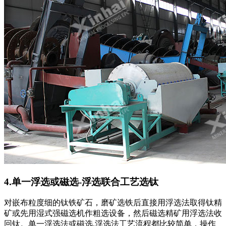
4.单一浮选或磁选-浮选联合工艺选钛
对嵌布粒度细的钛铁矿石，磨矿选铁后直接用浮选法取得钛精
矿或先用湿式强磁选机作粗选设备，然后磁选精矿用浮选法收
回钛。单一浮选法或磁选.浮选法工艺流程都比较简单，操作