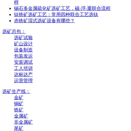
样
锡石多金属硫化矿选矿工艺，磁-浮-重联合流程
钛铁矿选矿工艺：常用四种联合工艺选钛
赤铁矿湿式选矿设备有哪些？
选矿总包：
选矿试验
矿山设计
设备制造
包装发运
安装调试
工人培训
达标达产
运营管理
选矿生产线：
金矿
铜矿
铁矿
金属矿
非金属矿
尾矿