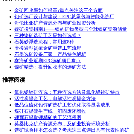
金矿回收率如何提高?重点关注这三个方面
钼矿选厂设计与建设：EPC总承包与智能化选厂
哥伦比亚矿产资源分布与矿业投资分析
镍矿投资指南1——镍的矿物类型与全球镍矿资源储量
三种铬矿选矿工艺应如何选择？
石英砂浮选流程，常用这8种
糜棱岩型贫硫金矿重选工艺流程
石墨选矿设备厂家，产品特色解析
鑫海矿业近期EPC选矿项目盘点
镍矿精选：提升回收率的选矿方法
推荐阅读
氧化铅锌矿浮选：五种浮选方法及氧化铅锌矿特点
活性炭提金工艺，电解活性炭提金方法
低品位硫化铅锌矿选矿工艺优化取得显著成果
煤矸石提硫生产线，消固废还增收
锂辉石提取锂精矿的工艺流程图
莫桑比克矿产资源分布，及矿业投资环境分析
选矿试验样本怎么选？考虑这三点选出具有代表性的矿