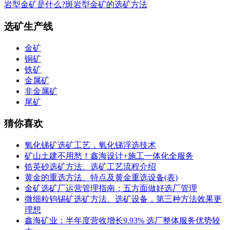
岩型金矿是什么?斑岩型金矿的选矿方法
选矿生产线
金矿
铜矿
铁矿
金属矿
非金属矿
尾矿
猜你喜欢
氧化锑矿选矿工艺，氧化锑浮选技术
矿山土建不用愁！鑫海设计+施工一体化全服务
锆英砂选矿方法、选矿工艺流程介绍
黄金的重选方法、特点及黄金重选设备(表)
金矿选矿厂运营管理指南：五方面做好选厂管理
微细粒钨锡矿选矿方法、选矿设备，第三种方法效果更
理想
鑫海矿业：半年度营收增长9.93% 选厂整体服务优势较