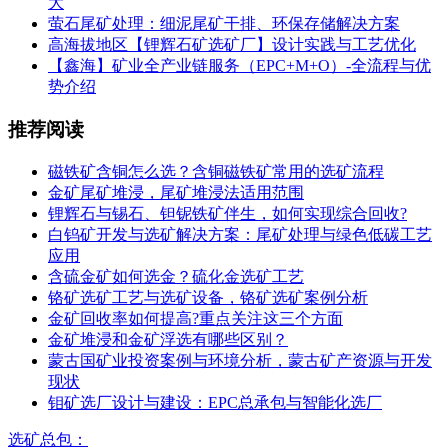
大
萤石尾矿处理：细泥尾矿干排、环保存储解决方案
高海拔地区【锂辉石矿选矿厂】设计实践与工艺优化
【鑫海】矿业全产业链服务（EPC+M+O）-全流程与优
势介绍
推荐阅读
磁铁矿含铜怎么选？含铜磁铁矿常用的选矿流程
金矿尾矿堆浸，尾矿堆浸法适用范围
锂辉石与锡石、钽铌铁矿伴生，如何实现综合回收?
白钨矿开发与选矿解决方案：尾矿处理与绿色低碳工艺
应用
含硫金矿如何选金？硫化金选矿工艺
铬矿选矿工艺与选矿设备，铬矿选矿案例分析
金矿回收率如何提高?重点关注这三个方面
金矿堆浸和金矿浮选有哪些区别？
蒙古国矿业投资案例与环境分析，蒙古矿产资源与开发
现状
钼矿选厂设计与建设：EPC总承包与智能化选厂
选矿总包：