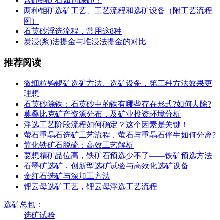
含砷铜矿石如何除砷？
两种钼矿选矿工艺、工艺流程和选矿设备（附工艺流程
图）
石英砂浮选流程，常用这8种
炭浸(浆)法提金与堆浸法提金的对比
推荐阅读
微细粒钨锡矿选矿方法、选矿设备，第三种方法效果更
理想
石英砂除铁：石英砂中的铁有哪些存在形式?如何去除?
莫桑比克矿产资源分布，及矿业投资环境分析
浮选工艺阶段流程如何确定？这个因素是关键！
萤石重晶石选矿工艺流程，萤石与重晶石伴生如何分离?
简化铁矿石脱硫：高效工艺解析
要想精矿品位高，铁矿石预选少不了——铁矿预选方法
石墨矿选矿：创新型选矿试验与高效化选矿设备
金红石选矿与深加工方法
锂云母选矿工艺，锂云母浮选工艺流程
选矿总包：
选矿试验