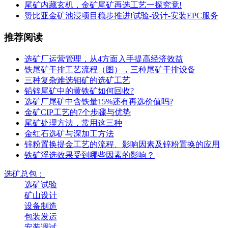
尾矿内藏玄机，金矿尾矿再选工艺一探究竟!
赞比亚金矿池浸项目稳步推进!试验-设计-安装EPC服务
推荐阅读
选矿厂运营管理，从4方面入手提高经济效益
铁尾矿干排工艺流程（图），三种尾矿干排设备
三种复杂难选钼矿的选矿工艺
铅锌尾矿中的黄铁矿如何回收?
选矿厂尾矿中含铁量15%还有再选价值吗?
金矿CIP工艺的7个步骤与优势
尾矿处理方法，常用这三种
金红石选矿与深加工方法
锌粉置换提金工艺的流程、影响因素及锌粉置换的应用
铁矿浮选效果受到哪些因素的影响？
选矿总包：
选矿试验
矿山设计
设备制造
包装发运
安装调试