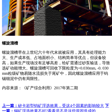
螺旋溜槽
螺旋溜槽早在上世纪六十年代末就被应用，其具有处理能力
大、生产成本低、占地面积小、结构简单等优点，但设备较
高，如果生产现场没有足够高差，给矿需通过砂泵输送，导致
选矿动能增大。螺旋溜槽可回收下限粒度为+0.030mm, -0. 030
mm粒级矿物易随水流损失于尾矿中，因此螺旋溜槽应用于钨
锡细泥中仍有局限性。
内容来源：《矿产综合利用》2017年第二期
上一篇：
矽卡岩型钨矿浮选效果，受这4个因素的影响较大
下
一篇：
铜矿浮选效果不好?看看是不是这些原因造成的