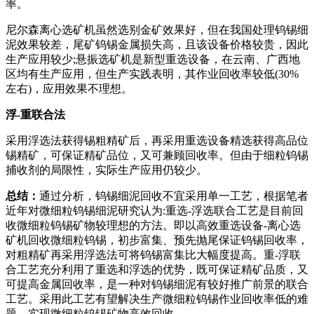
率。
尼尔森离心选矿机虽然选别金矿效果好，但在我国处理钨锡细
泥效果较差，尾矿钨锡金属损失高，且该设备价格较贵，因此
生产应用较少;悬振选矿机是新型重选设备，在云南、广西地
区均有生产应用，但生产实践表明，其作业回收率较低(30%
左右)，应用效果不理想。
浮-重联合法
采用浮选法获得锡粗精矿后，再采用重选设备精选获得高品位
锡精矿，可保证精矿品位，又可兼顾回收率。但由于细粒钨锡
捕收剂的局限性，实际生产应用仍较少。
总结：
通过分析，钨锡细泥回收不宜采用单一工艺，根据笔者
近年对微细粒钨锡细泥研究认为:重选-浮选联合工艺是目前回
收微细粒钨锡矿物较理想的方法。即以高效重选设备-离心选
矿机回收微细粒钨锡，初步富集、预先抛尾保证钨锡回收率，
对粗精矿再采用浮选法可将钨锡富集比大幅度提高。重-浮联
合工艺充分利用了重选和浮选的优势，既可保证精矿品质，又
可提高金属回收率，是一种对钨锡细泥有较好推广前景的联合
工艺。采用此工艺有望解决生产微细粒钨锡作业回收率低的难
题，实现微细粒钨锡矿物高效回收。