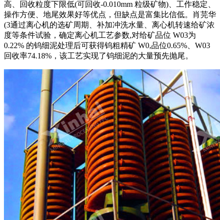
高、回收粒度下限低(可回收-0.010mm 粒级矿物)、工作稳定、
操作方便、地尾效果好等优点，但缺点是富集比信低。肖芫华
(3通过离心机的选矿周期、补加冲洗水量、离心机转速给矿浓
度等条件试验，确定离心机工艺参数,对给矿品位 W03为
0.22% 的钨细泥处理后可获得钨粗精矿 W0,品位0.65%、W03
回收率74.18%，该工艺实现了钨细泥的大量预先抛尾。