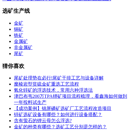
选矿生产线
金矿
铜矿
铁矿
金属矿
非金属矿
尾矿
猜你喜欢
尾矿处理势在必行!尾矿干排工艺与设备详解
糜棱岩型贫硫金矿重选工艺流程
氧化锌矿的浮选技术，常用六种浮选法
津巴布韦200万TPA锂矿项目流程梳理，看鑫海如何做到
一年投料试生产
【成功案例】锦屏磷矿选矿厂工艺流程改造项目
锌矿选矿设备有哪些？如何进行设备搭配？
含有萤石的锂云母怎么浮选?
金矿的种类有哪些？选矿工艺分别是怎样的？