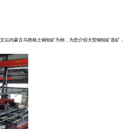
本文以内蒙古乌努格土铜钼矿为例，为您介绍大型铜钼矿选矿，