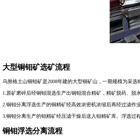
大型铜钼矿选矿流程
乌努格土山铜钼矿是2008年建的大型铜矿山，一期规模为采选铜钼矿石
1.原矿磨碎后经铜钼混选生产出铜钼混合精矿，精矿脱药、脱
2.铜钼分离浮选生产的铜精矿经高效浓密机浓缩后再经过滤作
3.铜钼分离生产的钼精矿经压滤干燥后送入钼精矿库。浮选过
铜钼浮选分离流程