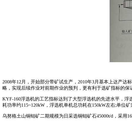
2008年12月，开始部分带矿试生产，2010年3月基本上
略，实现后续作业对前期作业的预判，更有利于选矿指标的保证。一
KYF-160浮选机的工艺指标达到了大型浮选机的先进水平，浮
耗功率约115~120kW，浮选机单机总功耗在150kW左右;单位矿
乌努格土山铜钼矿二期规模为日采选铜钼矿石45000t/d，采用