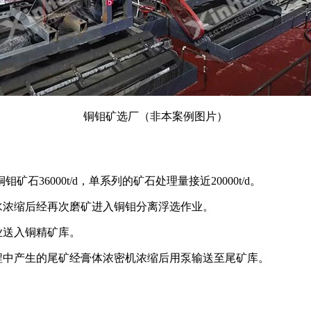
铜钼矿选厂（非本案例图片）
36000t/d，单系列的矿石处理量接近20000t/d。
水浓缩后经再次磨矿进入铜钼分离浮选作业。
业送入铜精矿库。
程中产生的尾矿经膏体浓密机浓缩后用泵输送至尾矿库。