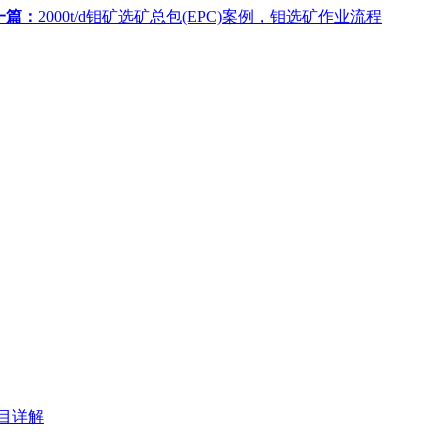
一篇：
2000t/d钼矿选矿总包(EPC)案例，钼选矿作业流程
项目详解