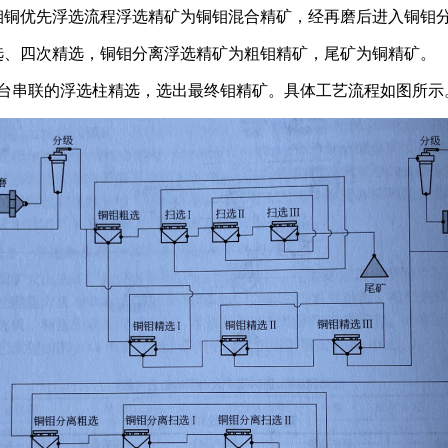
。钼铜优先浮选流程浮选精矿为铜钼混合精矿，经再磨后进入铜钼
选、四次精选，铜钼分离浮选精矿为粗钼精矿，尾矿为铜精矿。
3台串联的浮选柱精选，选出最终钼精矿。具体工艺流程如图所示