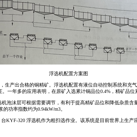
浮选机配置方案图
达产达标，生产出合格的铜精矿。浮选机配置有液位自动控制系统和
年多的应用表明，在原矿入选累计铜品位0.4%，精矿品位累计达
选机泡沫层可根据需要调节，有利于提高精矿品位和降低杂质含量。KY
浆的功率指数约为0.94kW/m3。
16 台KYF-320 浮选机作为粗扫选作业。该系统是目前世界上