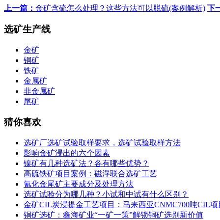
上一篇：
金矿含硫怎么处理？这些方法可以脱硫(案例解析)
下
选矿生产线
金矿
铜矿
铁矿
金属矿
非金属矿
尾矿
猜你喜欢
选矿厂选矿试验取样要求，选矿试验取样方法
影响金矿浸出的六个因素
镍矿有几种选矿法？各有哪些优势？
高硫铁矿项目案例：磁浮联合选矿工艺
氰化金尾矿主要成分及处理方法
选矿试验分为哪几种？小试和中试有什么区别？
金矿CIL炭浸提金工艺项目：马来西亚CNMC700吨CIL
铜矿选矿：鑫海矿业“一矿一策”解锁铜矿选别新价值