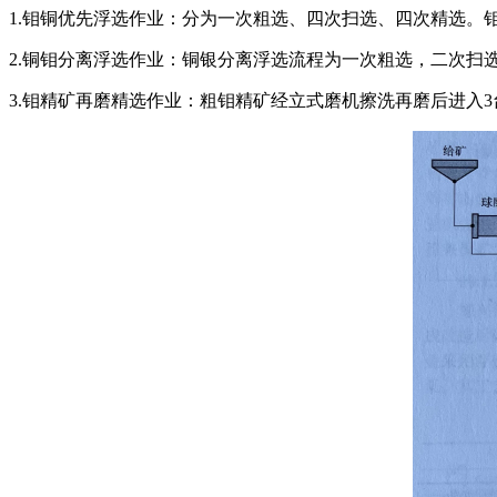
1.钼铜优先浮选作业：分为一次粗选、四次扫选、四次精选
2.铜钼分离浮选作业：铜银分离浮选流程为一次粗选，二次扫
3.钼精矿再磨精选作业：粗钼精矿经立式磨机擦洗再磨后进入