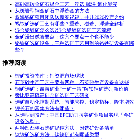
高砷高碳金矿石提金工艺：浮选-碱浸-氰化炭浸
从斑岩型铜金矿石中浮选金的方法
鑫海钨矿项目团队送新春祝福，共赴2026投产之约
褐铁矿选矿工艺有哪些？重选、磁选、浮选全解析
混合铅锌矿怎么选?混合铅锌矿选矿工艺流程
金矿浸出试验要点：这六个要点一个也不能少
铬铁矿选矿设备，三种选矿工艺用到的铬铁矿设备有哪
些？
推荐阅读
锂矿投资指南：锂资源市场现状
石英砂生产工艺主要有四种，石英砂生产设备有这些
铜矿选矿：鑫海矿业“一矿一策”解锁铜矿选别新价值
赞比亚高硫高砷金矿选矿工艺研究
选矿自动化控制系统：智能管控、稳定指标、降本增效
钾长石的富集方法有哪些？
从选型到投产：中国EPC助力拉美矿业项目实现「金矿
设备选型」
两种凹凸棒石选矿提纯方法，附选矿设备清单
钛铁矿选矿方法，钛铁矿都有哪些类型