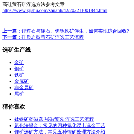
高硅萤石矿浮选方法参考文章：
https://www.xjishu.com/zhuanli/42/202211001844.html
上一篇：
锂辉石与锡石、钽铌铁矿伴生，如何实现综合回收?
下一篇：
硅质岩型萤石矿浮选工艺流程
选矿生产线
金矿
铜矿
铁矿
金属矿
非金属矿
尾矿
猜你喜欢
钛铁矿弱磁选-强磁预选-浮选工艺流程
氰化法提金：常见的四种氰化浸出选金工艺
锂矿选矿方法，常见五种锂矿处理方法介绍