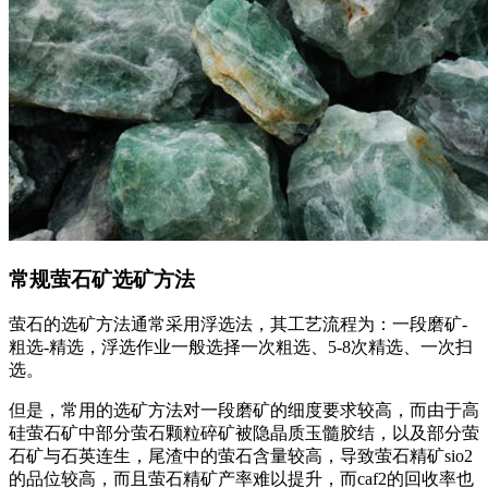
常规萤石矿选矿方法
萤石的选矿方法通常采用浮选法，其工艺流程为：一段磨矿-
粗选-精选，浮选作业一般选择一次粗选、5-8次精选、一次扫
选。
但是，常用的选矿方法对一段磨矿的细度要求较高，而由于高
硅萤石矿中部分萤石颗粒碎矿被隐晶质玉髓胶结，以及部分萤
石矿与石英连生，尾渣中的萤石含量较高，导致萤石精矿sio2
的品位较高，而且萤石精矿产率难以提升，而caf2的回收率也