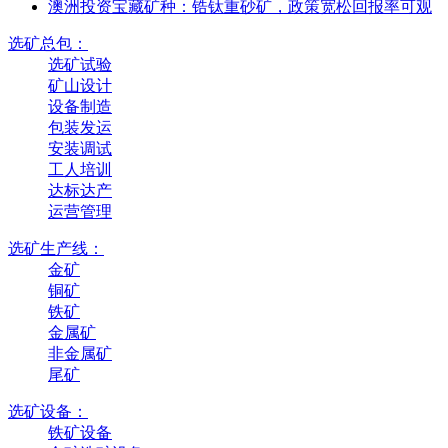
澳洲投资宝藏矿种：锆钛重砂矿，政策宽松回报率可观
选矿总包：
选矿试验
矿山设计
设备制造
包装发运
安装调试
工人培训
达标达产
运营管理
选矿生产线：
金矿
铜矿
铁矿
金属矿
非金属矿
尾矿
选矿设备：
铁矿设备