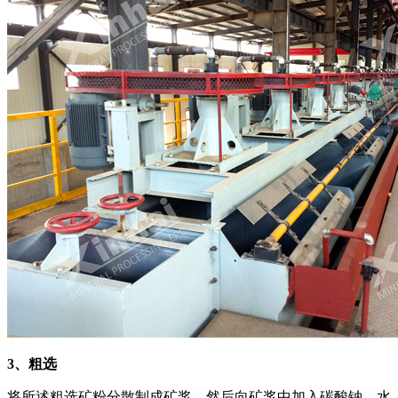
3、粗选
将所述粗选矿粉分散制成矿浆，然后向矿浆中加入碳酸钠、水