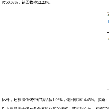
位50.08%，锡回收率52.23%。
比外，还获得低锡中矿锡品位1.96%，锡回收率14.45%
以上就是关于锡石多金属硫化矿的选矿工艺流程介绍。在确定