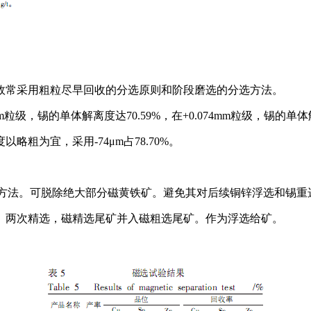
故常采用粗粒尽早回收的分选原则和阶段磨选的分选方法。
粒级，锡的单体解离度达70.59%，在+0.074mm粒级，锡的单体解
粗为宜，采用-74μm占78.70%。
预先磁选方法。可脱除绝大部分磁黄铁矿。避免其对后续铜锌浮选和锡
、两次精选，磁精选尾矿并入磁粗选尾矿。作为浮选给矿。