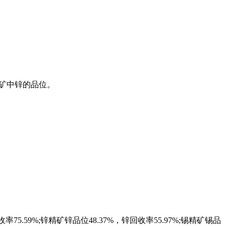
矿中锌的品位。
75.59%;锌精矿锌品位48.37%，锌回收率55.97%;锡精矿锡品