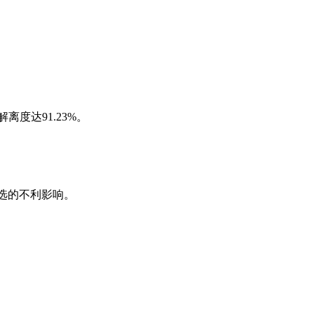
离度达91.23%。
重选的不利影响。