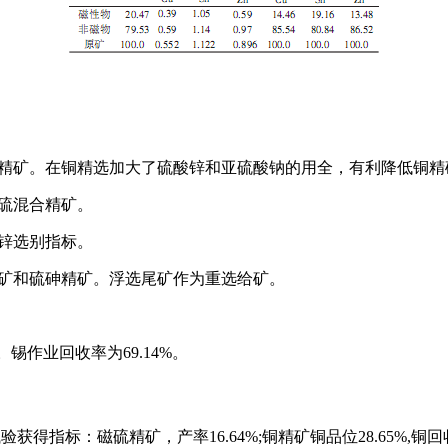
铜精矿。在铜精选加大了硫酸锌和亚硫酸钠的用全，有利降低铜精
硫混合精矿。
锌选别指标。
矿和硫砷精矿。浮选尾矿作为重选给矿。
锡作业回收率为69.14%。
获得指标：磁硫精矿，产率16.64%;铜精矿铜品位28.65%,铜回收率