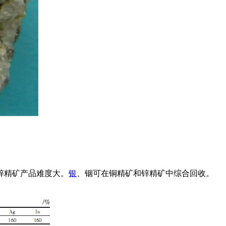
锌精矿产品难度大。
银
、铟可在铜精矿和锌精矿中综合回收。