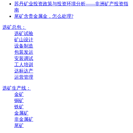
苏丹矿业投资政策与投资环境分析——非洲矿产投资指
南
尾矿含贵金属金，怎么处理?
选矿总包：
选矿试验
矿山设计
设备制造
包装发运
安装调试
工人培训
达标达产
运营管理
选矿生产线：
金矿
铜矿
铁矿
金属矿
非金属矿
尾矿