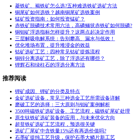
菱铁矿、褐铁矿怎么选?五种难选铁矿选矿方法
铜尾矿如何选铁？越南铜尾矿选铁案例
锰矿投资指南：如何投资锰矿？
赤铁矿脱磷技术常用六法，高磷鲕状赤铁矿如何脱磷?
铜钼矿浮选指标怎样提升？这两点起决定作用
三层解吸电解系统：告别攀高、漏水与低效！
优化堆场布置，提升堆浸金的效益
钴矿选矿工艺：四种常见钴矿提炼流程
铜锌分离选矿工艺，除了浮选还有哪些？
锂辉石和绿柱石的浮选分离方法
推荐阅读
锂矿成因、锂矿的分类及特点
金矿选矿设备，常见三种选金工艺所需设备详解
磨破工艺的选择：三大原则与钼矿案例解析
3500吨磁铁矿选矿设备、工艺流程，磁铁矿尾矿处理
原生钛铁矿选矿装备的应用，与未来优化方向
超贫铁矿选矿工艺流程，预选很关键
选矿厂尾矿中含铁量15%还有再选价值吗?
石墨矿提纯工艺升级，保护石墨大鳞片新工艺