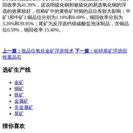
回收率为41.39%，这说明硫化铜和被硫化的易选氧化铜的浮
选的效果较好，但精矿中的黄铁矿对铜的品位有较大影响；中
矿1和中矿2 铜品位分别为1.19%和0.69%，铜回收率分别为
3.26%和39.95%；尾矿为反浮选钙镁碳酸盐泡沫制品，含铜品
位0.59%，铜回收率 15.40%。
上一篇：
低品位氧化金矿浮选技术
下一篇：
铅锌尾矿浮选回
收重晶石
选矿生产线
金矿
铜矿
铁矿
金属矿
非金属矿
尾矿
猜你喜欢