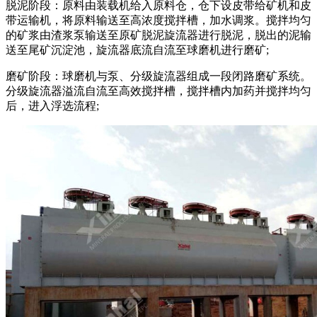
脱泥阶段：原料由装载机给入原料仓，仓下设皮带给矿机和皮
带运输机，将原料输送至高浓度搅拌槽，加水调浆。搅拌均匀
的矿浆由渣浆泵输送至原矿脱泥旋流器进行脱泥，脱出的泥输
送至尾矿沉淀池，旋流器底流自流至球磨机进行磨矿;
磨矿阶段：球磨机与泵、分级旋流器组成一段闭路磨矿系统。
分级旋流器溢流自流至高效搅拌槽，搅拌槽内加药并搅拌均匀
后，进入浮选流程;