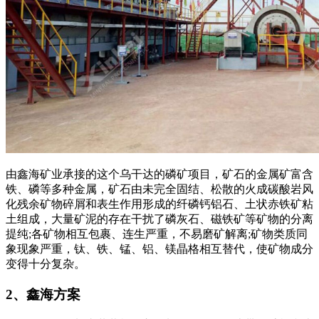
由鑫海矿业承接的这个乌干达的磷矿项目，矿石的金属矿富含
铁、磷等多种金属，矿石由未完全固结、松散的火成碳酸岩风
化残余矿物碎屑和表生作用形成的纤磷钙铝石、土状赤铁矿粘
土组成，大量矿泥的存在干扰了磷灰石、磁铁矿等矿物的分离
提纯;各矿物相互包裹、连生严重，不易磨矿解离;矿物类质同
象现象严重，钛、铁、锰、铝、镁晶格相互替代，使矿物成分
变得十分复杂。
2、鑫海方案