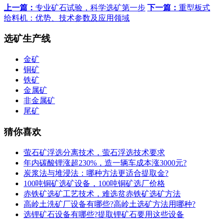
上一篇：
专业矿石试验，科学选矿第一步
下一篇：
重型板式
给料机：优势、技术参数及应用领域
选矿生产线
金矿
铜矿
铁矿
金属矿
非金属矿
尾矿
猜你喜欢
萤石矿浮选分离技术，萤石浮选技术要求
年内碳酸锂涨超230%，造一辆车成本涨3000元?
炭浆法与堆浸法：哪种方法更适合提取金?
100吨铜矿选矿设备，100吨铜矿选厂价格
赤铁矿选矿工艺技术，难选贫赤铁矿选矿方法
高岭土洗矿厂设备有哪些?高岭土选矿方法用哪种?
选锂矿石设备有哪些?提取锂矿石要用这些设备