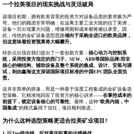
一个拉美项目的现实挑战与灵活破局
该项目初期，拥有欧美背景的投资方对设备品质的要求极为严
苛。他们的顾虑非常明确：在远离主要工业大陆的拉丁美洲，
设备一旦出现重大问题，维修周期和成本都将难以承受。因
此，传统的金矿设备选型思路
倾向于采购全进口的欧美品牌，
但这意味着投资预算将大幅攀升。
转折点出现在我们提出了一套创新方案：
核心动力与控制系
统，采用投资方指定的西门子、SEW、ABB等国际品牌;而非
核心的钢结构、辅助设备及整个系统的集成、设计、安装与调
试，则由鑫海这支深谙国际项目标准的中国EPC团队全面负
责。
这并非简单的拼凑，而是一种基于深度工程集成的金矿设备选
型策略。它精准地回应了投资方的核心诉求——
在掌控成本的
前提下，锁定设备核心的可靠性
。最终，这种“
欧美内核，中
国集成
”的模式赢得了信任，项目顺利推进。
为什么这种选型策略更适合拉美矿业项目?
1. 以Top级内核，应对遥远距离的运维挑战