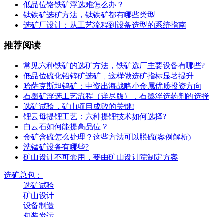
低品位铬铁矿浮选难怎么办？
钛铁矿选矿方法，钛铁矿都有哪些类型
选矿厂设计：从工艺流程到设备选型的系统指南
推荐阅读
常见六种铁矿的选矿方法，铁矿选厂主要设备有哪些?
低品位硫化铅锌矿选矿，这样做选矿指标显著提升
哈萨克斯坦钨矿：中资出海战略小金属优质投资方向
石墨矿浮选工艺流程（详尽版），石墨浮选药剂的选择
选矿试验，矿山项目成败的关键!
锂云母提锂工艺：六种提锂技术如何选择?
白云石如何能提高品位？
金矿含硫怎么处理？这些方法可以脱硫(案例解析)
洗锰矿设备有哪些?
矿山设计不可套用，要由矿山设计院制定方案
选矿总包：
选矿试验
矿山设计
设备制造
包装发运