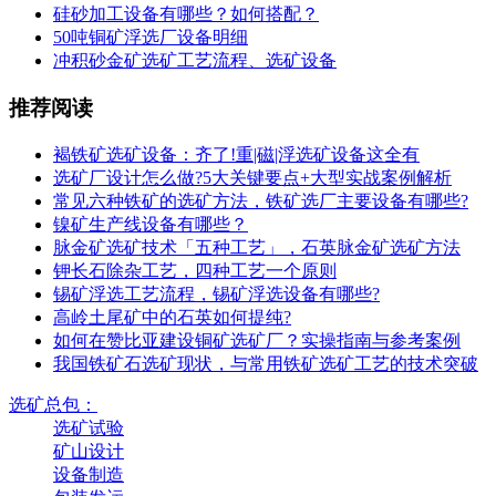
硅砂加工设备有哪些？如何搭配？
50吨铜矿浮选厂设备明细
冲积砂金矿选矿工艺流程、选矿设备
推荐阅读
褐铁矿选矿设备：齐了!重|磁|浮选矿设备这全有
选矿厂设计怎么做?5大关键要点+大型实战案例解析
常见六种铁矿的选矿方法，铁矿选厂主要设备有哪些?
镍矿生产线设备有哪些？
脉金矿选矿技术「五种工艺」，石英脉金矿选矿方法
钾长石除杂工艺，四种工艺一个原则
锡矿浮选工艺流程，锡矿浮选设备有哪些?
高岭土尾矿中的石英如何提纯?
如何在赞比亚建设铜矿选矿厂？实操指南与参考案例
我国铁矿石选矿现状，与常用铁矿选矿工艺的技术突破
选矿总包：
选矿试验
矿山设计
设备制造