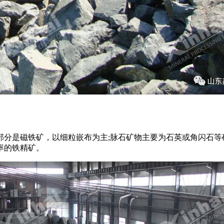
部分是磁铁矿，以细粒嵌布为主;脉石矿物主要为石英或角闪石等
率的铁精矿。