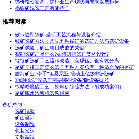
锑价格创新高，锑行业生产现状与未来发展趋势
褐铁矿洗选工艺有哪些？
推荐阅读
矽卡岩型铁矿-选矿工艺流程与设备介绍
锰矿选矿方法：常见五种锰矿的选矿方法与选矿设备
选矿试验，矿山项目成败的关键!
智能选矿厂是什么?如何进行选厂架构设计?
锰银矿选矿工艺流程改造，实现锰、银有效分离
尾矿干排工艺怎么选？五种方案总有一种适合你的尾矿
鑫海矿业“牵手”坦桑尼亚 撬动上亿级非洲选矿
300吨金矿浮选厂需要哪些设备?附设备型号
铁精粉脱硫工艺，铁精矿除硫方法（附成功案例）
尾矿脱水浓密机选购指南
选矿总包：
选矿试验
矿山设计
设备制造
包装发运
安装调试