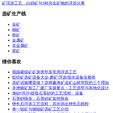
矿浮选工艺，白钨矿与5种共生矿物的浮选分离
选矿生产线
金矿
铜矿
铁矿
金属矿
非金属矿
尾矿
猜你喜欢
我国菱镁矿矿床类型及常用浮选工艺
铅锌矿选矿设备大全-磨矿|浮选|脱水设备全都有
选矿试验哪里做？选择鑫海矿业矿山研究院的三个理由
非洲铬矿加工厂建厂实操要点：工艺选型与本地化设计
海砂(河沙)提取石英砂的工艺流程、设备
石英砂除杂，石英砂矿如何除杂
钾长石浮选工艺流程，四步选出钾长石精粉
单一钼矿与铜钼矿选矿工艺介绍