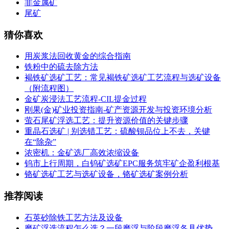
非金属矿
尾矿
猜你喜欢
用炭浆法回收黄金的综合指南
铁粉中的硫去除方法
褐铁矿选矿工艺：常见褐铁矿选矿工艺流程与选矿设备
（附流程图）
金矿炭浸法工艺流程-CIL提金过程
刚果(金)矿业投资指南-矿产资源开发与投资环境分析
萤石尾矿浮选工艺：提升资源价值的关键步骤
重晶石选矿 | 别选错工艺：硫酸钡品位上不去，关键
在“除杂”
浓密机：金矿选厂高效浓缩设备
钨市上行周期，白钨矿选矿EPC服务筑牢矿企盈利根基
铬矿选矿工艺与选矿设备，铬矿选矿案例分析
推荐阅读
石英砂除铁工艺方法及设备
磨矿浮选流程怎么选？一段磨浮与阶段磨浮各具优势