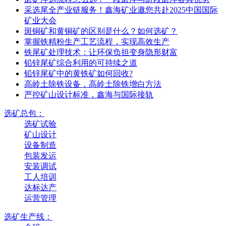
采选尾全产业链服务！鑫海矿业邀您共赴2025中国国际
矿业大会
斑铜矿和黄铜矿的区别是什么？如何选矿？
掌握铁精粉生产工艺流程，实现高效生产
铁尾矿处理技术：让环保负担变身隐形财富
铅锌尾矿综合利用的可持续之道
铅锌尾矿中的黄铁矿如何回收?
高岭土除铁设备，高岭土除铁增白方法
严控矿山设计标准，鑫海与国际接轨
选矿总包：
选矿试验
矿山设计
设备制造
包装发运
安装调试
工人培训
达标达产
运营管理
选矿生产线：