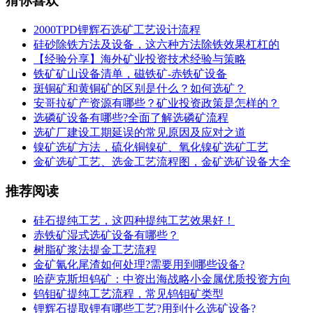
猜你喜欢
2000TPD锂辉石选矿工艺设计流程
硅砂除铁方法及设备，这六种方法除铁效果杠杠的
【经验分享】海外矿业投资技术经验与策略
铁矿矿山设备清单，磁铁矿-赤铁矿设备
斑铜矿和黄铜矿的区别是什么？如何选矿？
安哥拉矿产资源有哪些？矿业投资政策是怎样的？
选磷矿设备有哪些?全面了解选磷矿流程
选矿厂建设工期延误的常见原因及应对之道
镍矿选矿方法，硫化铜镍矿、氧化镍矿选矿工艺
金矿选矿工艺、选金工艺流程图，金矿选矿设备大全
推荐阅读
硅石提纯工艺，这四种提纯工艺效果好！
赤铁矿湿式选矿设备有哪些？
树脂矿浆法提金工艺流程
金矿氰化尾渣如何处理?需要用到哪些设备?
哈萨克斯坦钨矿：中资出海战略小金属优质投资方向
钨钼矿提纯工艺流程，常见钨钼矿类型
锂辉石提取锂有哪些工艺?用到什么选矿设备?