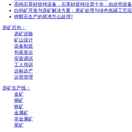
高纯石英砂提纯设备，石英砂提纯仅需十步，由这些设备
白钨矿开发与选矿解决方案：尾矿处理与绿色低碳工艺应
锂辉石生产的尾渣怎么处理?
选矿总包：
选矿试验
矿山设计
设备制造
包装发运
安装调试
工人培训
达标达产
运营管理
选矿生产线：
金矿
铜矿
铁矿
金属矿
非金属矿
尾矿