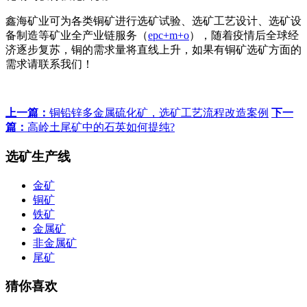
鑫海矿业可为各类铜矿进行选矿试验、选矿工艺设计、选矿设
备制造等矿业全产业链服务（
epc+m+o
），随着疫情后全球经
济逐步复苏，铜的需求量将直线上升，如果有铜矿选矿方面的
需求请联系我们！
上一篇：
铜铅锌多金属硫化矿，选矿工艺流程改造案例
下一
篇：
高岭土尾矿中的石英如何提纯?
选矿生产线
金矿
铜矿
铁矿
金属矿
非金属矿
尾矿
猜你喜欢