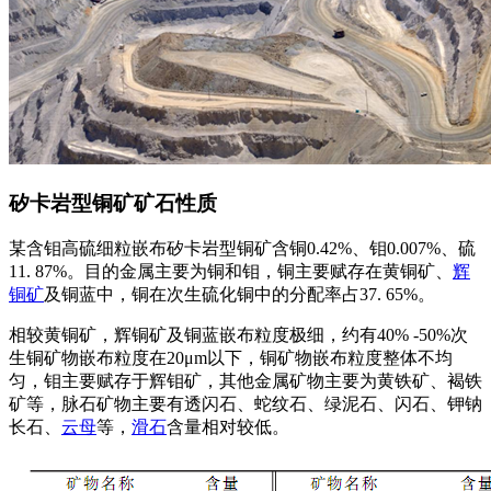
矽卡岩型铜矿矿石性质
某含钼高硫细粒嵌布矽卡岩型铜矿含铜0.42%、钼0.007%、硫
11. 87%。目的金属主要为铜和钼，铜主要赋存在黄铜矿、
辉
铜矿
及铜蓝中，铜在次生硫化铜中的分配率占37. 65%。
相较黄铜矿，辉铜矿及铜蓝嵌布粒度极细，约有40% -50%次
生铜矿物嵌布粒度在20μm以下，铜矿物嵌布粒度整体不均
匀，钼主要赋存于辉钼矿，其他金属矿物主要为黄铁矿、褐铁
矿等，脉石矿物主要有透闪石、蛇纹石、绿泥石、闪石、钾钠
长石、
云母
等，
滑石
含量相对较低。