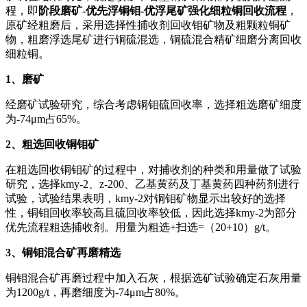
程，即
阶段磨矿-优先浮铜钼-优浮尾矿强化细粒铜回收流程
，
原矿经粗磨后，采用选择性捕收剂回收钼矿物及粗颗粒铜矿
物，粗磨浮选尾矿进行铜硫混选，铜硫混合精矿细磨分离回收
细粒铜。
1、磨矿
经磨矿试验研究，综合考虑铜钼硫回收率，选择粗选磨矿细度
为-74μm占65%。
2、粗选回收铜钼矿
在粗选回收铜钼矿的过程中，对捕收剂的种类和用量做了试验
研究，选择kmy-2、z-200、乙基黄药及丁基黄药四种药剂进行
试验，试验结果表明，kmy-2对铜钼矿物显示出较好的选择
性，铜钼回收率较高且硫回收率较低，因此选择kmy-2为部分
优先流程粗选捕收剂。用量为粗选+扫选=（20+10）g/t。
3、铜钼混合矿再磨精选
铜钼混合矿再磨过程中加入石灰，根据选矿试验确定石灰用量
为1200g/t，再磨细度为-74μm占80%。