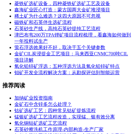
菱铁矿选矿设备，四种菱铁矿选矿工艺及设备
鑫海矿业匠心打造：蒙古国两大金矿堆浸项目
稀土矿为什么难选？这四大原因不可忽视
磁铁矿和石英伴生选矿流程
石英砂生产线，高纯石英砂提纯工艺流程
津巴布韦200万TPA锂矿项目流程梳理，看鑫海如何做到
一年投料试生产
萤石浮选效果好不好，取决于五个关键参数
金矿CIL炭浸提金工艺项目：马来西亚CNMC700吨CIL
项目详解
氧化铅锌矿浮选：五种浮选方法及氧化铅锌矿特点
钼矿开发全流程解决方案：从勘探评估到智能运营
推荐阅读
加纳矿业投资指南
金矿石中含锌多怎么处理？
钴矿选矿工艺：四种常见钴矿提炼流程
锰银矿选矿工艺流程改造，实现锰、银有效分离
氧化铜钴矿选矿工艺流程
石英砂擦洗机工作原理-内部构造-生产厂家