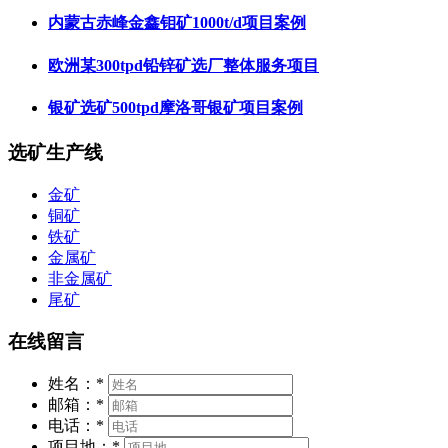
内蒙古赤峰金鑫钼矿1000t/d项目案例
欧洲某300tpd铅锌矿选厂整体服务项目
银矿选矿500tpd摩洛哥银矿项目案例
选矿生产线
金矿
铜矿
铁矿
金属矿
非金属矿
尾矿
在线留言
姓名：
*
邮箱：
*
电话：
*
项目地：
*