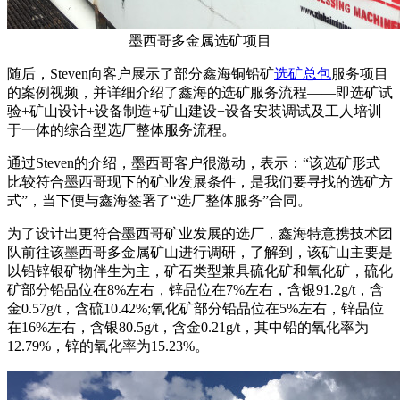
墨西哥多金属选矿项目
随后，Steven向客户展示了部分鑫海铜铅矿
选矿总包
服务项目
的案例视频，并详细介绍了鑫海的选矿服务流程——即选矿试
验+矿山设计+设备制造+矿山建设+设备安装调试及工人培训
于一体的综合型选厂整体服务流程。
通过Steven的介绍，墨西哥客户很激动，表示：“该选矿形式
比较符合墨西哥现下的矿业发展条件，是我们要寻找的选矿方
式”，当下便与鑫海签署了“选厂整体服务”合同。
为了设计出更符合墨西哥矿业发展的选厂，鑫海特意携技术团
队前往该墨西哥多金属矿山进行调研，了解到，该矿山主要是
以铅锌银矿物伴生为主，矿石类型兼具硫化矿和氧化矿，硫化
矿部分铅品位在8%左右，锌品位在7%左右，含银91.2g/t，含
金0.57g/t，含硫10.42%;氧化矿部分铅品位在5%左右，锌品位
在16%左右，含银80.5g/t，含金0.21g/t，其中铅的氧化率为
12.79%，锌的氧化率为15.23%。