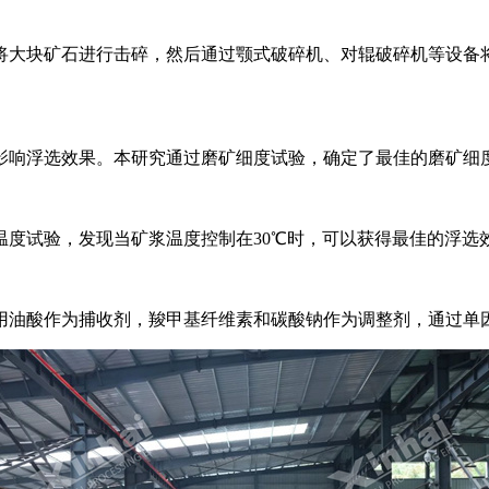
将大块矿石进行击碎，然后通过颚式破碎机、对辊破碎机等设备
响浮选效果。本研究通过磨矿细度试验，确定了最佳的磨矿细度为-
度试验，发现当矿浆温度控制在30℃时，可以获得最佳的浮选
作为捕收剂，羧甲基纤维素和碳酸钠作为调整剂，通过单因素试验确