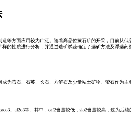
法
造等方面应用较为广泛。随着高品位萤石矿的开采，目前从低品位
矿样的性质进行分析，并通过选矿试验确定了选矿方法及浮选药
组成为萤石、石英、长石、方解石及少量粘土矿物。萤石作为主要
aco3、al2o3等。其中，caf2含量较低，sio2含量较高，这