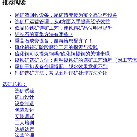
推荐阅读
尾矿渣回收设备，尾矿渣变废为宝全靠这些设备
选矿厂运营管理，从4方面入手提高经济效益
低品位铁矿选矿工艺，使铁精矿品位明显提升
钾长石的富集方法有哪些？
重晶石成套设备，鑫海给您配齐了！
硫化铅锌矿阶段磨浮工艺的探索与实践
硫化铜可以提炼铜吗?硫化铜提铜的关键步骤
磁铁矿选矿方法：两种磁铁矿的选矿工艺流程（附工艺流
尾矿干排设备合理搭配，脱水效果意想不到
锂矿选矿方法，常见五种锂矿处理方法介绍
选矿总包：
选矿试验
矿山设计
设备制造
包装发运
安装调试
工人培训
达标达产
运营管理