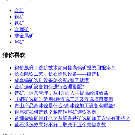
金矿
铜矿
铁矿
金属矿
非金属矿
尾矿
猜你喜欢
钨价飙升！选矿技术如何提高钨矿投资回报率？
长石除铁工艺，长石除铁设备——磁选机
成套锡矿选矿设备怎么配?看了就懂
金矿选矿设备如何进行合理搭配?
选矿厂运营管理，从4方面入手提高经济效益
【铜矿选矿】常用4种浮选工艺及浮选项目案例
青山产品高冰镍是什么?高冰镍加工设备有哪些?
铜尾矿如何选铁？越南铜尾矿选铁案例
贫细杂铁矿是什么？贫细杂铁矿选矿加工方法有哪些？
萤石浮选效果好不好，取决于五个关键参数