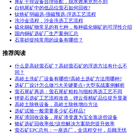
尾矿干排设备合理搭配，脱水效果意想不到
白钨尾矿中的低品位萤石如何回收?
钛铁矿弱磁选-强磁预选-浮选工艺流程
洗沙金流程，沙金洗选工艺流程
硫化铜矿物常见的有七种，每种硫化铜矿的可浮性介绍
国内铜矿选矿厂生产案例汇总
石英砂提纯常用的设备有哪些？
推荐阅读
什么是高硅萤石矿？高硅萤石矿的浮选方法有什么不
同？
高岭土洗矿厂设备有哪些?高岭土选矿方法用哪种?
选矿厂设计怎么做?5大关键要点+大型实战案例解析
萤石尾矿再选：萤石尾矿粗粒与细粒再选工艺不同
锂瓷石选矿工艺流程改造，锂云母精矿品位提升显著
高岭土除铁设备，高岭土除铁增白方法
选矿试验一般需要多少矿石样品?
尾矿渣回收设备，尾矿渣变废为宝全靠这些设备
铬矿选矿回收率低?这些解决方案助您提升效率
萤石矿EPC总包：一座选厂，全流程交付，后顾无忧