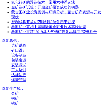
氧化锌矿的浮选技术，常用六种浮选法
金矿选矿试验：开启金矿投资成功的钥匙
蒙古国矿业投资案例与环境分析，蒙古矿产资源与开发
现状
智利或将开放40万吨锂矿储备用于勘探
鑫海矿业亮相中国国际黄金矿业技术高峰论坛
鑫海矿业喜获“2019具人气选矿设备品牌商”荣誉称号
选矿总包：
选矿试验
矿山设计
设备制造
包装发运
安装调试
工人培训
达标达产
运营管理
选矿生产线：
金矿
铜矿
铁矿