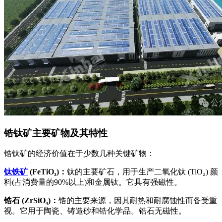
锆钛矿主要矿物及其特性
锆钛矿的经济价值在于少数几种关键矿物：
钛铁矿
(FeTiO₃)：
钛的主要矿石，用于生产二氧化钛 (TiO₂) 颜
料(占消费量的90%以上)和金属钛。它具有强磁性。
锆石 (ZrSiO₄)：
锆的主要来源，因其耐热和耐腐蚀性而备受重
视。它用于陶瓷、铸造砂和锆化学品。锆石无磁性。