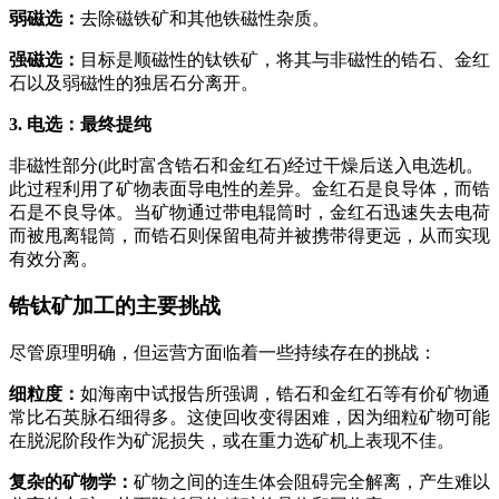
弱磁选：
去除磁铁矿和其他铁磁性杂质。
强磁选：
目标是顺磁性的钛铁矿，将其与非磁性的锆石、金红
石以及弱磁性的独居石分离开。
3. 电选：最终提纯
非磁性部分(此时富含锆石和金红石)经过干燥后送入电选机。
此过程利用了矿物表面导电性的差异。金红石是良导体，而锆
石是不良导体。当矿物通过带电辊筒时，金红石迅速失去电荷
而被甩离辊筒，而锆石则保留电荷并被携带得更远，从而实现
有效分离。
锆钛矿加工的主要挑战
尽管原理明确，但运营方面临着一些持续存在的挑战：
细粒度：
如海南中试报告所强调，锆石和金红石等有价矿物通
常比石英脉石细得多。这使回收变得困难，因为细粒矿物可能
在脱泥阶段作为矿泥损失，或在重力选矿机上表现不佳。
复杂的矿物学：
矿物之间的连生体会阻碍完全解离，产生难以