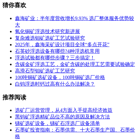
猜你喜欢
鑫海矿业：半年度营收增长9.93% 选厂整体服务优势较
大
氧化铜矿浮选技术研究新进展
复杂难选钼矿选矿工艺试验研究
2025年，鑫海采矿设计项目全球“多点开花”
石英砂浮选设备有哪些?4种浮选机常用
浮选试验都有哪些步骤？三步搞定！
含碳金矿浮选工艺，金矿含碳的处理工艺需要试验确定
高滑石型钼矿选矿工艺研究
100吨铜矿选矿设备，100吨铜矿选厂价格
白钨浮选时钙过高有什么办法解决？
推荐阅读
选矿厂运营管理，从4方面入手提高经济效益
黑钨矿浮选精矿品位不高的原因及解决方法
锑矿选矿设备，锑矿石浮选厂设备清单
石墨矿投资指南：石墨供需、十大石墨生产国、石墨价
格