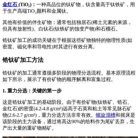
金红石
(TiO₂)：
一种高品位的钛矿物，钛含量高于钛铁矿，用
于生产高端TiO₂颜料和金属钛。
其他有价值的伴生矿物：通常包括独居石(稀土元素的来源，
但具有放射性)、白钛石(钛铁矿的蚀变产物)和石榴石。
锆钛矿加工的成功关键在于根据这些矿物独特的物理性质(如
密度、磁化率和导电性)对其进行有效分离。
锆钛矿加工方法
锆钛矿的加工通常遵循多阶段的物理分选流程。基本原理流程
如下所示，展示了有价矿物的顺序解离和富集过程。
1. 重力分选：关键的第一步
这是锆钛矿加工的基础阶段。由于有价矿物(钛铁矿、锆石、
金红石)的密度(4.2-4.8 g/cm³)远高于石英和粘土等常见脉石矿
物(2.6-2.7 g/cm³)，重力分选方法非常有效。
螺旋溜槽
和摇床是
该阶段的主力设备，通过将高达90%的给料作为尾矿丢弃，生
产出大量的重矿物精矿。