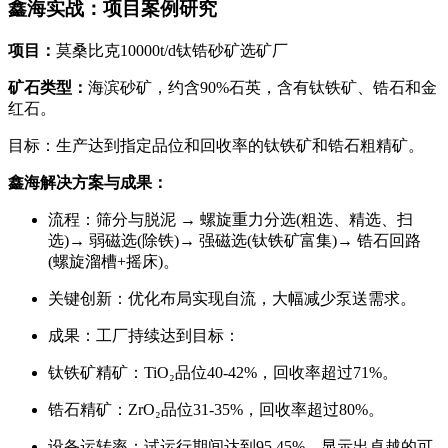
鑫海实战：项目案例研究
项目：
莫桑比克10000t/d钛锆砂矿选矿厂
矿石类型：
海滨砂矿，约含90%石英，含有钛铁矿、锆石和金
红石。
目标：生产达到指定品位和回收率的钛铁矿和锆石粗精矿。
鑫海解决方案与成果：
流程：筛分与脱泥 → 螺旋重力分选(粗选、精选、扫
选)→ 弱磁选(除铁)→ 强磁选(钛铁矿富集)→ 锆石回路
(螺旋溜槽+摇床)。
关键创新：优化布局实现自流，大幅减少泵送需求。
成果：工厂持续达到目标：
钛铁矿精矿：TiO₂品位40-42%，回收率超过71%。
锆石精矿：ZrO₂品位31-35%，回收率超过80%。
设备运转率：试运行期间达到95.45%，显示出卓越的可