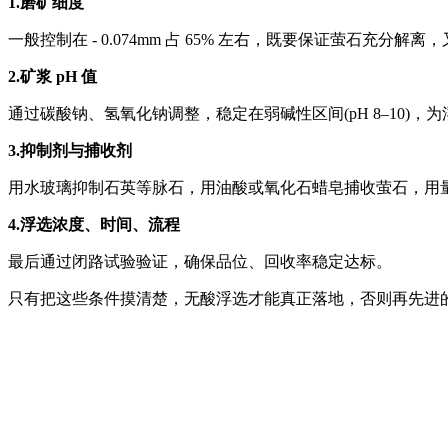
1.磨矿细度
一般控制在 - 0.074mm 占 65% 左右，既要保证萤石充分
2.矿浆 pH 值
通过碳酸钠、氢氧化钠调整，稳定在弱碱性区间(pH 8–10)，
3.抑制剂与捕收剂
用水玻璃抑制石英等脉石，用油酸或氧化石蜡皂捕收萤石，用
4.浮选浓度、时间、流程
最后通过闭路试验验证，确保品位、回收率稳定达标。
只有把这些条件摸清楚，无酸浮选才能真正落地，否则再先进