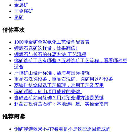
金属矿
非金属矿
尾矿
猜你喜欢
1000吨金矿全泥氰化工艺设备配置表
锂辉石选矿这样做，效果翻倍!
锂辉石与长石的分离方法-工艺流程
锑矿选矿工艺有哪些？五种选矿工艺流程，看看哪种更
适合
严控矿山设计标准，鑫海与国际接轨
重晶石洗选设备，重晶石洗矿、选矿用这些设备
菱铁矿焙烧磁选工艺原理，常用工艺及应用
选矿试验，矿山项目成败的关键!
含砷金矿如何除砷？用对预处理方法是关键
赴蒙古投资萤石矿：本地选厂建厂实操全指南
推荐阅读
铜矿浮选效果不好?看看是不是这些原因造成的