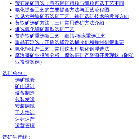
萤石尾矿再选：萤石尾矿粗粒与细粒再选工艺不同
氰化提金工艺的主要提金方法与工艺流程图
常见六种铁矿石选矿工艺，铁矿选矿技术的发展方向
黄铁矿选矿方法，三种常用选矿方法介绍
难选氧化铜矿新型选矿工艺
贫赤铁矿重选新工艺：细筛-摇床重选工艺
重晶石浮选，正确选择浮选捕收剂和抑制剂很重要
氧化铜生产工艺，常用这五种氧化铜浮选法
摩洛哥矿业投资分析，摩洛哥矿产资源开发现状（附矿
业投资案例）
选矿总包：
选矿试验
矿山设计
设备制造
包装发运
安装调试
工人培训
达标达产
运营管理
选矿生产线：