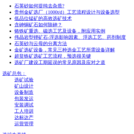
石英砂如何提纯去杂质?
贵州金矿选厂（1000t/d）工艺流程设计与设备选型
低品位锰矿的高效选矿技术
含砷铜矿石如何除砷？
铬铁矿重选、磁选工艺及设备，附应用实例
伟晶岩型锂矿石-浮选影响因素、浮选工艺、药剂制度
石英砂与云母的分离方法
金矿选矿设备，常见三种选金工艺所需设备详解
超贫铁矿选矿工艺流程，预选很关键
选矿厂建设工期延误的常见原因及应对之道
选矿总包：
选矿试验
矿山设计
设备制造
包装发运
安装调试
工人培训
达标达产
运营管理