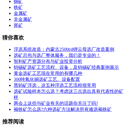
铜矿
铁矿
金属矿
非金属矿
尾矿
猜你喜欢
浮选系统改造：内蒙古2500t/d锂云母选厂改造案例
选矿总包与选厂整体服务，我们是专业的！
智利矿产资源分布与矿业投资分析
钨锡矿选矿工艺流程、设备，及钨锡矿经典案例展示
黄金选矿工艺现在常用的有哪几种
300吨氧化铜选矿工艺、设备配置
黑钨矿浮选，这五种浮选工艺流程很常用
选矿试验样本怎么选？考虑这三点选出具有代表性的矿
样
两会上这些与矿业有关的话题你关注了吗?
褐铁矿怎么选?六种选矿方法解决所有难选褐铁矿
推荐阅读