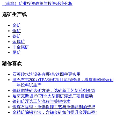
（南非）矿业投资政策与投资环境分析
选矿生产线
金矿
铜矿
铁矿
金属矿
非金属矿
尾矿
猜你喜欢
石英砂水洗设备有哪些?这四种更实用
津巴布韦200万TPA锂矿项目流程梳理，看鑫海如何做到
一年投料试生产
钒钛磁铁矿选矿方法，选矿新工艺新药剂介绍
哈萨克斯坦150万t/a大型铜矿浮选厂项目启动
银钼矿浮选工艺流程与关键技术
锂辉石提锂：浮选提锂工艺与浮选药剂的选择
金精矿除锑方法，含锑金矿如何提升金浸出率?