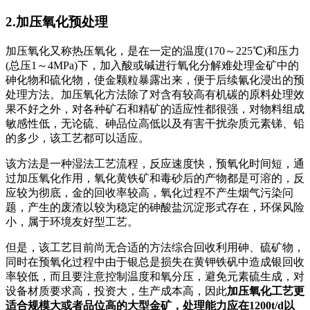
2.加压氧化预处理
加压氧化又称热压氧化，是在一定的温度(170～225℃)和压力
(总压1～4MPa)下，加入酸或碱进行氧化分解难处理金矿中的
砷化物和硫化物，使金颗粒暴露出来，便于后续氰化浸出的预
处理方法。加压氧化方法除了对含有较高有机碳的原料处理效
果不好之外，对各种矿石和精矿的适应性都很强，对物料组成
敏感性低，无论硫、砷品位高低以及有害干扰杂质元素锑、铅
的多少，该工艺都可以适应。
该方法是一种湿法工艺流程，反应速度快，预氧化时间短，通
过加压氧化作用，氧化黄铁矿和毒砂后的产物都是可溶的，反
应较为彻底，金的回收率较高，氧化过程不产生烟气污染问
题，产生的废渣以较为稳定的砷酸盐沉淀形式存在，环保风险
小，属于环境友好型工艺。
但是，该工艺目前尚无合适的方法综合回收利用砷、硫矿物，
同时在预氧化过程中由于银总是损失在黄钾铁矾中造成银回收
率较低，而且要注意控制温度和氧分压，避免元素硫生成，对
设备材质要求高，投资大，生产成本高，因此
加压氧化工艺更
适合规模大或者品位高的大型金矿，处理能力应在1200t/d以