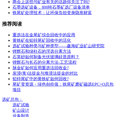
两会上这些与矿业有关的话题你关注了吗?
石墨选矿设备，800吨石墨矿选厂设备清单
铁尾矿处理技术：让环保负担变身隐形财富
推荐阅读
重选法在金尾矿综合回收中的应用
黄铁矿在铅锌尾矿回收中的活化
选矿试验种类与矿种类型——鑫海矿业矿山研究院
锂辉石和绿柱石的浮选分离方法
石英砂如何制备光伏玻璃硅质原料？
锂辉石与长石的分离方法-工艺流程
脉金矿如何应用重选法回收金?
炭浸(浆)法提金与堆浸法提金的对比
铅锌尾矿中的黄铁矿如何回收?
尾矿变资源・绿色创价值：铁尾矿磨矿磁选EPC+O总包
项目
选矿总包：
选矿试验
矿山设计
设备制造