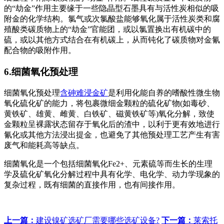
的“劫金”作用主要缘于一些隐晶型石墨具有与活性炭相似的吸
附金的化学结构。氯气或次氯酸盐能够氧化属于活性炭类和腐
殖酸类碳质物上的“劫金”官能团，或以氯置换出有机碳中的
硫，或以其他方式结合在有机碳上，从而钝化了碳质物对金氰
配合物的吸附作用。
6.细菌氧化预处理
细菌氧化预处理
含砷难浸金矿
是利用化能自养的嗜酸性微生物
氧化硫化矿的能力，将包裹微细金颗粒的硫化矿物(如毒砂、
黄铁矿、雄黄、雌黄、白铁矿、磁黄铁矿等)氧化分解，致使
金颗粒呈裸露状态留存于氧化后的渣中，以利于更有效地进行
氰化或其他方法浸出提金，也避免了其他预处理工艺产生有害
废气和能耗高等缺点。
细菌氧化是一个包括细菌氧化Fe2+、元素硫等而生长的生理
学及硫化矿氧化分解过程中具有化学、电化学、动力学现象的
复杂过程，既有细菌的直接作用，也有间接作用。
上一篇：
建设镍矿选矿厂需要哪些选矿设备?
下一篇：
莱索托