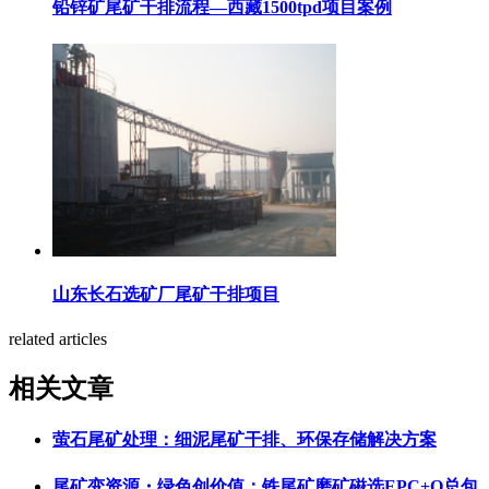
铅锌矿尾矿干排流程—西藏1500tpd项目案例
山东长石选矿厂尾矿干排项目
related articles
相关文章
萤石尾矿处理：细泥尾矿干排、环保存储解决方案
尾矿变资源・绿色创价值：铁尾矿磨矿磁选EPC+O总包