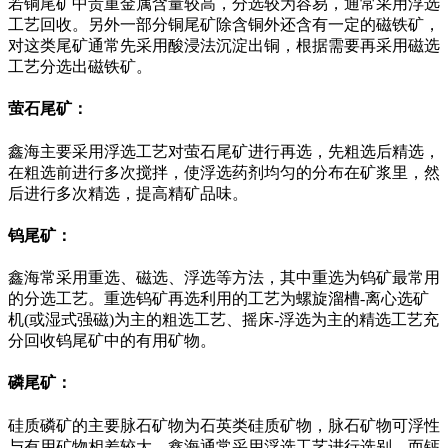
若铜尾矿中贵重金属含量较高，分选较为容易，通常采用浮选
工艺回收。另外一部分铜尾矿除含铜外还含有一定的磁铁矿，
对这类尾矿通常先采用酸浸法沉淀出铜，根据需要再采用磁选
工艺分选出磁铁矿。
萤石尾矿：
鑫海主要采用浮选工艺对萤石尾矿进行再选，先粗选后精选，
在粗选前进行多次搅拌，使浮选药剂均匀的分布在矿浆里，然
后进行多次精选，提高精矿品味。
钨尾矿：
鑫海常采用重选、磁选、浮选等方法，其中重选为钨矿最常用
的分选工艺。重选钨矿再选利用的工艺为螺旋溜槽-离心选矿
机(或湿式强磁)为主的粗选工艺、摇床-浮选为主的精选工艺充
分回收钨尾矿中的有用矿物。
磷尾矿：
硅质磷矿的主要脉石矿物为石英类硅质矿物，脉石矿物可浮性
与有用矿物相差较大，鑫海通常采用浮选工艺进行选别。而钙