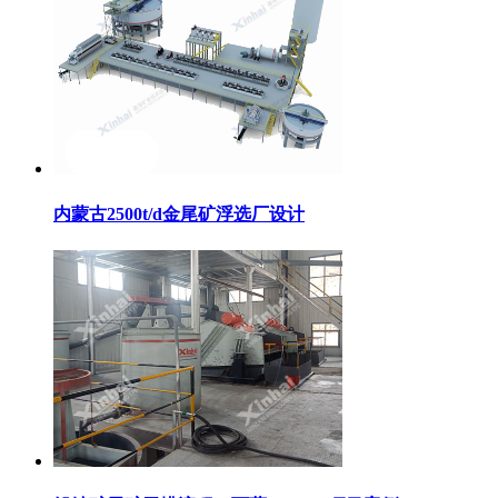
内蒙古2500t/d金尾矿浮选厂设计