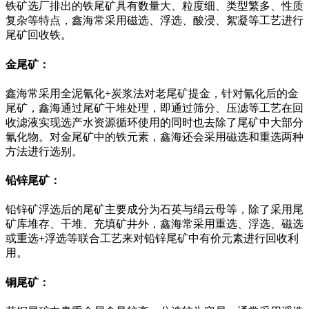
铁矿选厂排出的铁尾矿具有数量大、粒度细、类型繁多、性质
复杂等特点，鑫海常采用磁选、浮选、酸浸、絮凝等工艺进行
尾矿回收铁。
金尾矿：
鑫海常采用全泥氰化+炭浆法对老尾矿提金，针对氰化后的金
尾矿，鑫海通过尾矿干堆处理，即通过筛分、压滤等工艺在回
收滤液实现选产水资源循环使用的同时也去除了尾矿中大部分
氰化物。对金尾矿中的铁元素，鑫海还会采用磁选和重选两种
方法进行选别。
铅锌尾矿：
铅锌矿浮选后的尾矿主要成分为石英与绢云母等，除了采用尾
矿库堆存、干堆、充填矿井外，鑫海常采用重选、浮选、磁选
或重选+浮选等联合工艺来对铅锌尾矿中有价元素进行回收利
用。
铜尾矿：