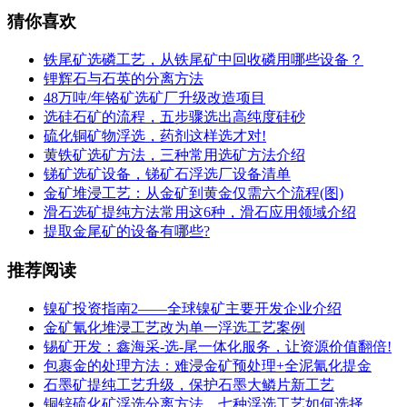
猜你喜欢
铁尾矿选磷工艺，从铁尾矿中回收磷用哪些设备？
锂辉石与石英的分离方法
48万吨/年铬矿选矿厂升级改造项目
选硅石矿的流程，五步骤选出高纯度硅砂
硫化铜矿物浮选，药剂这样选才对!
黄铁矿选矿方法，三种常用选矿方法介绍
锑矿选矿设备，锑矿石浮选厂设备清单
金矿堆浸工艺：从金矿到黄金仅需六个流程(图)
滑石选矿提纯方法常用这6种，滑石应用领域介绍
提取金尾矿的设备有哪些?
推荐阅读
镍矿投资指南2——全球镍矿主要开发企业介绍
金矿氰化堆浸工艺改为单一浮选工艺案例
锡矿开发：鑫海采-选-尾一体化服务，让资源价值翻倍!
包裹金的处理方法：难浸金矿预处理+全泥氰化提金
石墨矿提纯工艺升级，保护石墨大鳞片新工艺
铜锌硫化矿浮选分离方法，七种浮选工艺如何选择