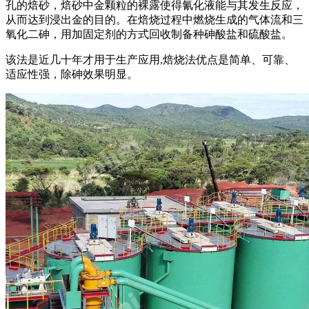
孔的焙砂，焙砂中金颗粒的裸露使得氰化液能与其发生反应，
从而达到浸出金的目的。在焙烧过程中燃烧生成的气体流和三
氧化二砷，用加固定剂的方式回收制备种砷酸盐和硫酸盐。
该法是近几十年才用于生产应用,焙烧法优点是简单、可靠、
适应性强，除砷效果明显。