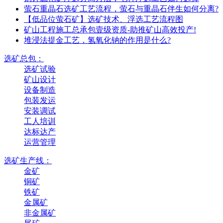
萤石重晶石选矿工艺流程，萤石与重晶石伴生如何分离?
【低品位萤石矿】选矿技术、浮选工艺流程图
矿山工程施工总承包壹级资质-助推矿山高效投产!
堆浸法提金工艺，氢氧化钠的作用是什么?
选矿总包：
选矿试验
矿山设计
设备制造
包装发运
安装调试
工人培训
达标达产
运营管理
选矿生产线：
金矿
铜矿
铁矿
金属矿
非金属矿