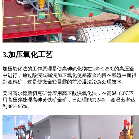
3.加压氧化工艺
加压氧化法的工作原理是使高砷硫化物在180~225℃的高压釜
中进行，通过酸浸或碱浸加压氧化使暴露金均留在残渣中而得
到金精矿，这是使微金粒暴露的前沿湿法冶炼处理技术。
美国高尔德斯切克矿曾应用高压酸浸氧化法，在高温180℃下
用高压斧处理高砷黄铁矿金矿，日处理能力240t，金浸出率达
到88%-95%。